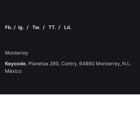
Fb.
/
Ig.
/
Tw.
/
TT.
/
Ld.
Monterrey
Keycode.
Planetas 280, Contry,
64860 Monterrey, N.L.
México
Navegación
Home
SEO
Nosotros
Blog
Portafolio
Hablanos de tu proyecto
¿Tienes una idea en mente o necesitas asesoría