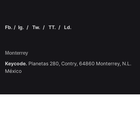
Fb.
/
Ig.
/
Tw.
/
TT.
/
Ld.
Monterrey
Keycode.
Planetas 280, Contry,
64860 Monterrey, N.L.
México
Navegación
Home
SEO
Nosotros
Blog
Portafolio
Hablanos de tu proyecto
¿Tienes una idea en mente o necesitas asesoría