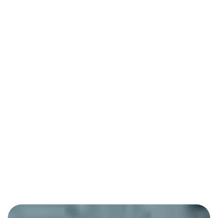
Es la optimización para Modelos de Lenguaje.
Aseguramos que los motores de IA entiendan tu
marca y la sugieran directamente a los usuarios
cuando busquen soluciones en tu sector
comercial.